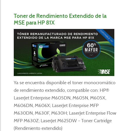
Toner de Rendimiento Extendido de la
MSE para HP 81X
Ya se encuentra disponible el toner monocromático
de rendimiento extendido, compatible con: HP®
LaserJet Enterprise M605DN, M605N, M605X,
M606DN, M606X; LaserJet Enterprise MFP
M630DN, M630F, M630H; LaserJet Enterprise Flow
MFP M630Z; LaserJet M625DW - Toner Cartridge
(Rendimiento extendido)